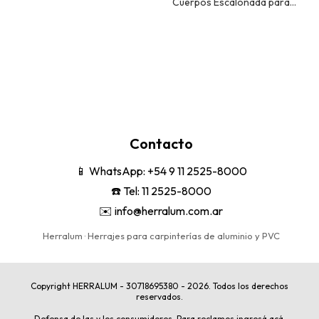
Cuerpos Escalonada para
Cámara Europea 15/20
Contacto
📱
WhatsApp: +54 9 11 2525-8000
☎️ Tel: 11 2525-8000
✉️
info@herralum.com.ar
Herralum · Herrajes para carpinterías de aluminio y PVC
Copyright HERRALUM - 30718695380 - 2026. Todos los derechos
reservados.
Defensa de las y los consumidores. Para reclamos
ingresá acá.